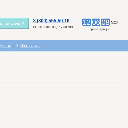
12
06
08
8 (800) 555-50-16
МСК
олнить счет?
ПН.-ПТ. c 08:00 до 17:00 МСК
время сервера
менты
На главную