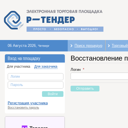
06 Августа 2026
,
Поиск процедур
Торговый
Четверг
Восстановление 
Вход на площадку
Для участника
Для заказчика
Логин
Логин
Пароль
Отправить
Войти
Регистрация участника
Восстановить пароль