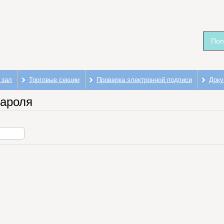
Поп
 зал
Торговые секции
Проверка электронной подписи
Доку
пароля