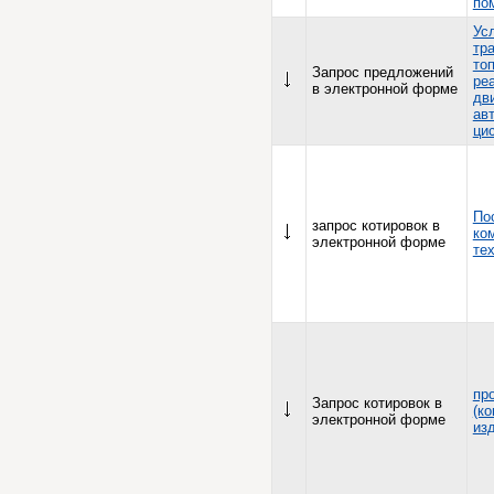
по
Ус
тр
то
Запрос предложений
ре
в электронной форме
дви
ав
ци
По
запрос котировок в
ко
электронной форме
те
пр
Запрос котировок в
(к
электронной форме
из