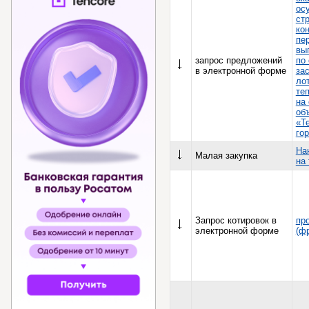
ос
ст
ко
пе
вы
запрос предложений
по
в электронной форме
за
ло
те
на
об
«Т
го
На
Малая закупка
на
Запрос котировок в
пр
электронной форме
(ф