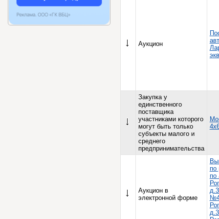
По
ав
Аукцион
Ла
эк
Закупка у
единственного
поставщика
участниками которого
Мо
могут быть только
4х
субъекты малого и
среднего
предпринимательства
Вы
по
по
Ро
Аукцион в
д.3
электронной форме
№4
Ро
д.3