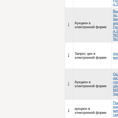
Ро
д.
Вы
по
ба
Аукцион в
ад
электронной форме
Го
д.1
№5
№3
Запрос цен в
по
электронной форме
ме
Ок
ор
Аукцион в
го
электронной форме
об
МА
Че
По
ко
аукцион в
ми
электронной форме
гал