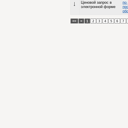
Ценовой запрос в
по
электронной форме
пр
об
<<
<
1
2
3
4
5
6
7