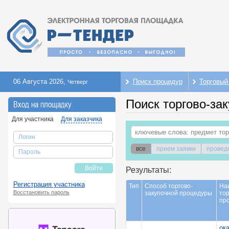
06 Августа 2026
,
Поиск процедур
Торговый
Четверг
Поиск торгово-за
Вход на площадку
Для участника
Для заказчика
Логин
все
прием заявки
провед
Пароль
Войти
Результаты:
Регистрация участника
Тип
Способ торгово-
На
Восстановить пароль
закупочной процедуры
тор
пр
ок