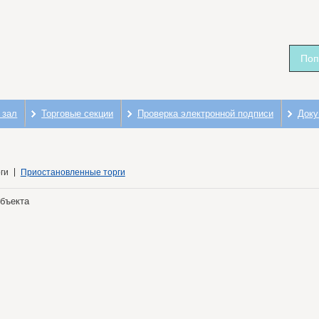
Поп
 зал
Торговые секции
Проверка электронной подписи
Доку
ги
Приостановленные торги
объекта