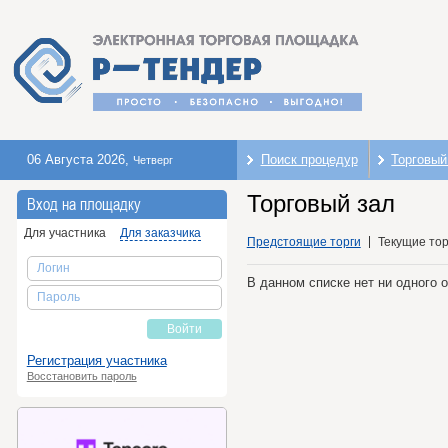
06 Августа 2026
,
Поиск процедур
Торговый
Четверг
Торговый зал
Вход на площадку
Для участника
Для заказчика
Предстоящие торги
Текущие тор
Логин
В данном списке нет ни одного 
Пароль
Войти
Регистрация участника
Восстановить пароль