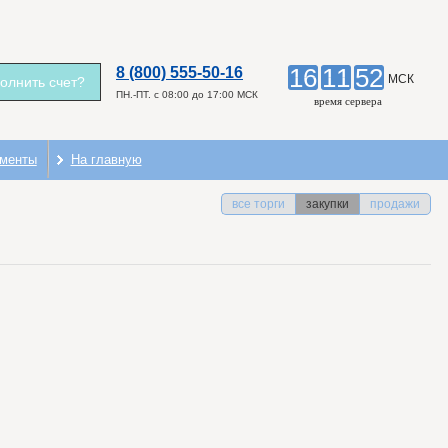
16
11
52
8 (800) 555-50-16
МСК
олнить счет?
ПН.-ПТ. c 08:00 до 17:00 МСК
время сервера
менты
На главную
все торги
закупки
продажи